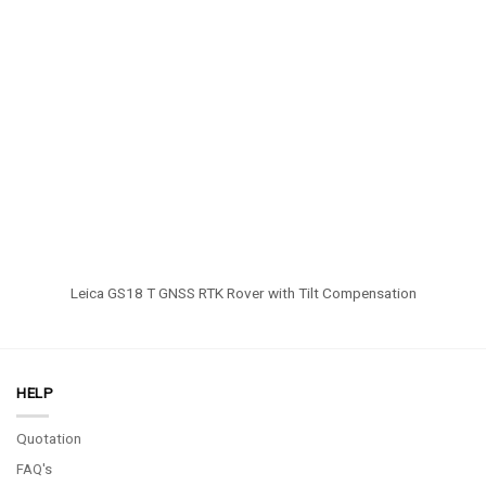
Leica GS18 T GNSS RTK Rover with Tilt Compensation
HELP
Quotation
FAQ's